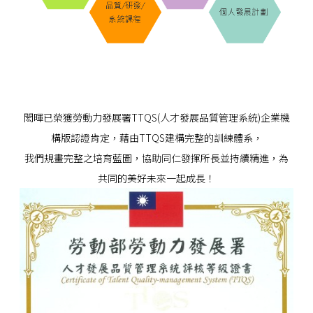
閎暉已榮獲勞動力發展署TTQS(人才發展品質管理系統)企業機
構版認證肯定，藉由TTQS建構完整的訓練體系，
我們規畫完整之培育藍圖，協助同仁發揮所長並持續精進，為
共同的美好未來一起成長！