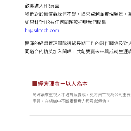
歡迎進入HR頁面
我們對於價值觀深信不疑，追求卓越並實現願景，
如果針對HR有任何問題歡迎與我們聯繫
hr@silitech.com
閎暉的經營管理團隊透過長期工作的夥伴關係及對
同道合的精英加入閎暉，共創雙贏未來與成就生涯
經營理念－以人為本
閎暉素來重視人才培育及養成，更將員工視為公司重要
學習，在組織中不斷累積實力與貢獻價值。