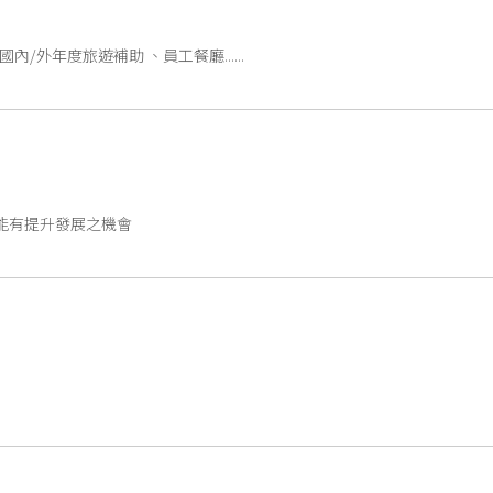
外年度旅遊補助 、員工餐廳......
能有提升發展之機會