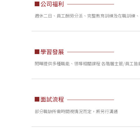
公司福利
週休二日、員工酬勞分派、完整教育訓練及在職訓練、國內/
學習發展
閎暉提供多種職能、領導相關課程 各階層主管/員工皆
面試流程
部分職缺所需時間視情況而定，將另行溝通