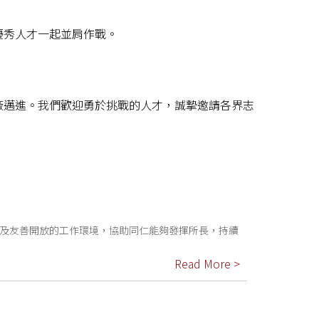
優秀人才一起並肩作戰。
廠邁進。我們歡迎勇於挑戰的人才，誠摯邀請各界志
及友善開放的工作環境，協助同仁能夠發揮所長，持續
Read More >