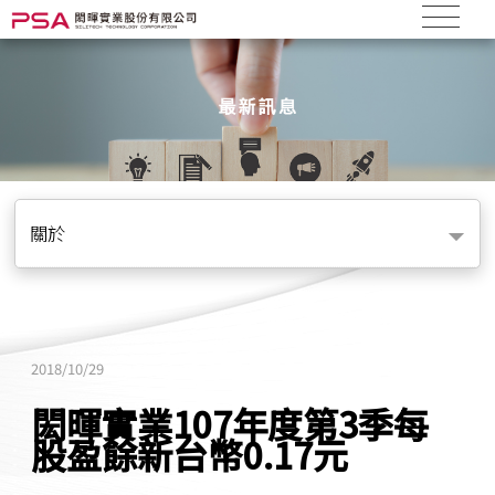
關於
2018/10/29
閎暉實業107年度第3季每
股盈餘新台幣0.17元