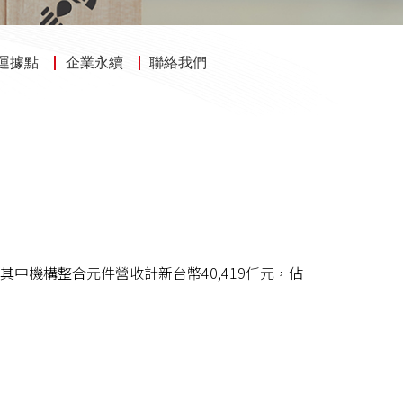
運據點
企業永續
聯絡我們
.2%。其中機構整合元件營收計新台幣40,419仟元，佔