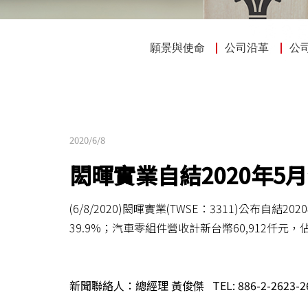
願景與使命
公司沿革
公
2020/6/8
閎暉實業自結2020年5
(6/8/2020)閎暉實業(TWSE：3311)公布
39.9%；汽車零組件營收計新台幣60,912仟元，佔
新聞聯絡人：總經理
黃俊傑
TEL: 886-2-2623-2