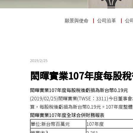
願景與使命
公司沿革
公
2019/2/25
閎暉實業107年度每股稅
閎暉實業
107
年度每股稅後虧損為新台幣
0.19
元
(2019/02/25)閎暉實業(TWSE：3311
算，每股稅後虧損為新台幣0.19元。107年度整
閎暉實業
107
年度全球合併財務報表
單位
:
新台幣百萬元
107年度
營業收入
2,251