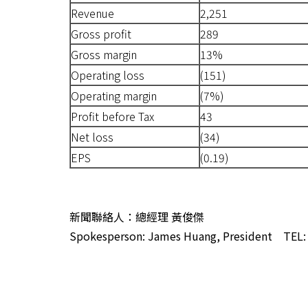
Revenue
2,251
Gross profit
289
Gross margin
13%
Operating loss
(151)
Operating margin
(7%)
Profit before Tax
43
Net loss
(34)
EPS
(0.19)
新聞聯絡人：總經理
黃俊傑
Spokesperson: James Huang, President TEL: