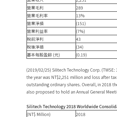
營業毛利
289
營業毛利率
13%
營業淨損
(151)
營業利益率
(7%)
稅前淨利
43
稅後淨損
(34)
基本每股盈餘 (元)
(0.19)
(2019/02/25) Silitech Technology Corp. (TWSE:
the year was NT$2,251 million and loss after t
outstanding ordinary shares. Overall, in 2018 t
also proposed to hold an Annual General Meeti
Silitech Technology 2018 Worldwide Consolida
(NT$ Million)
2018