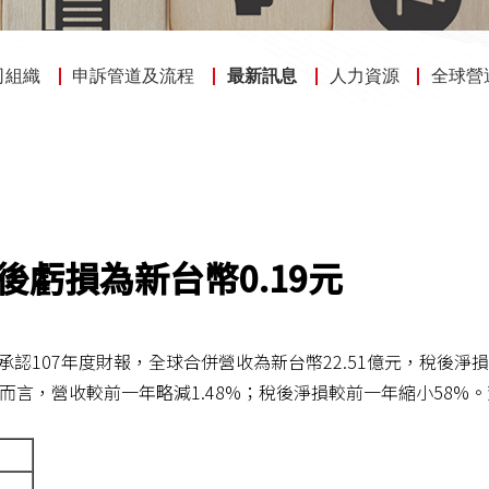
司組織
申訴管道及流程
最新訊息
人力資源
全球營
後虧損為新台幣0.19元
)今日董事會承認107年度財報，全球合併營收為新台幣22.51億元，稅
體而言，營收較前一年略減1.48%；稅後淨損較前一年縮小58%